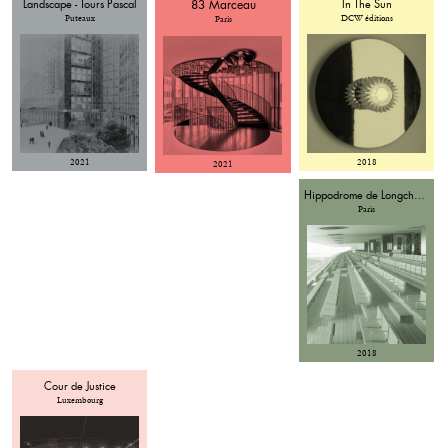
Landscape - Tours Pascal
83 Marceau
In The Sun
Puteaux
DCW éditions
Paris
2021
2018
2021
Hippodrome de Longchamp
Paris
2018
Cour de Justice
Luxembourg