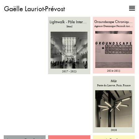
Gaëlle Lauriot-Prévost
Lightwalk - Pôle Intermodal de Gangnam
Groundscape Chroniques & Fictions
Laboratoires Roche
Agence Dominique Perrault Architecture, Paris
Séoul
Meyland
2014-2015
2017 - 2023
2019
Mât
Poste du Louvre, Paris, France
2020