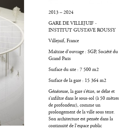
2013 – 2024
GARE DE VILLEJUIF -
INSTITUT GUSTAVE ROUSSY
Villejuif, France
Maîtrise d’ouvrage : SGP, Société du
Grand Paris
Surface du site : 7 500 m2
Surface de la gare : 15 364 m2
Généreuse, la gare s’étire, se délie et
s’infiltre dans le sous-sol (à 50 mètres
de profondeur), comme un
prolongement de la ville sous terre.
Son architecture est pensée dans la
continuité de l’espace public
environnant. Elle ne s’oppose pas à la
ville, ne lui fait pas front, ne lui